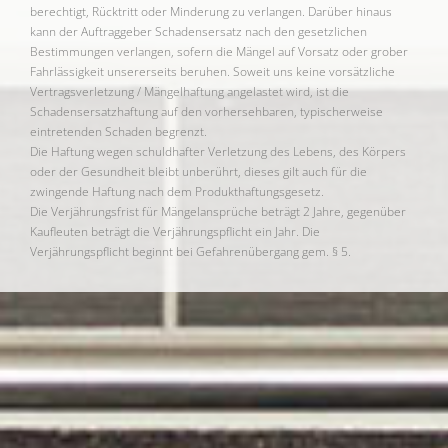
berechtigt, Rücktritt oder Minderung zu verlangen. Darüber hinaus
kann der Auftraggeber Schadensersatz nach den gesetzlichen
Bestimmungen verlangen, sofern die Mängel auf Vorsatz oder grober
Fahrlässigkeit unsererseits beruhen. Soweit uns keine vorsätzliche
Vertragsverletzung / Mängelhaftung angelastet wird, ist die
Schadensersatzhaftung auf den vorhersehbaren, typischerweise
eintretenden Schaden begrenzt.
Die Haftung wegen schuldhafter Verletzung des Lebens, des Körpers
oder der Gesundheit bleibt unberührt, dieses gilt auch für die
zwingende Haftung nach dem Produkthaftungsgesetz.
Die Verjährungsfrist für Mängelansprüche beträgt 2 Jahre, gegenüber
Kaufleuten beträgt die Verjährungspflicht ein Jahr. Die
Verjährungspflicht beginnt bei Gefahrenübergang gem. § 5.