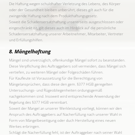
Die Haftung wegen schuldhafter Verletzung des Lebens, des Körper
oder der Gesundheit bleiben unberührt, dieses gilt auch für die
zwingende Haftung nach dem Produkthaftungsgesetz.
Soweit die Schadensersatzhaftung unsererseits ausgeschlossen oder
eingeschränkt ist, gilt dieses auch im Hinblick auf die persönliche
Schadensersatzhaftung unserer Arbeitnehmer, Mitarbeiter, Vertreter
und Erfüllungshilfen.
8. Mängelhaftung
Mängel sind unverzüglich, offenkundige Mängel sofort zu beanstanden.
Diese Verpflichung des Auftraggebers soll vermeiden, dass Mängel sich
vertiefen, zu weiteren Mängel oder Folgeschäden führen.
Für Kaufleute ist Voraussetzung für die Berechtigung von
Mängelansprüchen, dass diese den gem. §377 HGB geregelten
Untersuchungs- und Rügeobliegenheiten ordungsgemäß
nachgekommen sind. Insoweit wird entsprechende Anwendung der
Regelung des §377 HGB vereinbart.
Soweit der Mangel an unserer Werkleistung vorliegt, können wir den
Anspruch des Auftraggebers auf Nacherfüllung nach unserer Wahl in
Form von Mängelbeseitigung oder duch Herstellung eines neuen
Werkes erbringen.
Schlägt die Nacherfüllung fehl, ist der Auftraggeber nach seiner Wahl