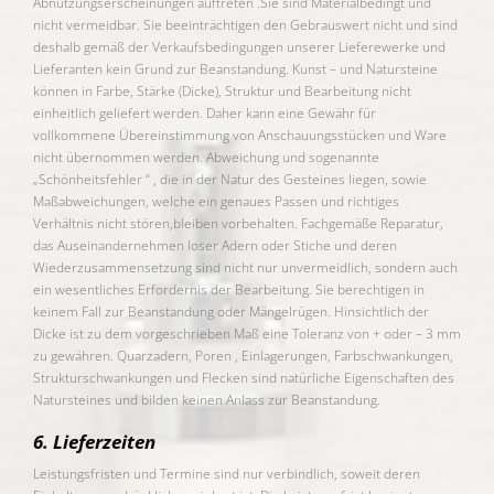
Abnutzungserscheinungen auftreten .Sie sind Materialbedingt und
nicht vermeidbar. Sie beeinträchtigen den Gebrauswert nicht und sind
deshalb gemäß der Verkaufsbedingungen unserer Lieferewerke und
Lieferanten kein Grund zur Beanstandung. Kunst – und Natursteine
können in Farbe, Stärke (Dicke), Struktur und Bearbeitung nicht
einheitlich geliefert werden. Daher kann eine Gewähr für
vollkommene Übereinstimmung von Anschauungsstücken und Ware
nicht übernommen werden. Abweichung und sogenannte
„Schönheitsfehler “ , die in der Natur des Gesteines liegen, sowie
Maßabweichungen, welche ein genaues Passen und richtiges
Verhältnis nicht stören,bleiben vorbehalten. Fachgemäße Reparatur,
das Auseinandernehmen loser Adern oder Stiche und deren
Wiederzusammensetzung sind nicht nur unvermeidlich, sondern auch
ein wesentliches Erfordernis der Bearbeitung. Sie berechtigen in
keinem Fall zur Beanstandung oder Mängelrügen. Hinsichtlich der
Dicke ist zu dem vorgeschrieben Maß eine Toleranz von + oder – 3 mm
zu gewähren. Quarzadern, Poren , Einlagerungen, Farbschwankungen,
Strukturschwankungen und Flecken sind natürliche Eigenschaften des
Natursteines und bilden keinen Anlass zur Beanstandung.
6. Lieferzeiten
Leistungsfristen und Termine sind nur verbindlich, soweit deren