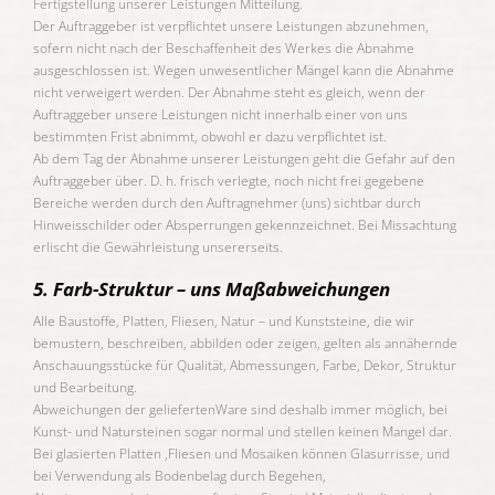
Fertigstellung unserer Leistungen Mitteilung.
Der Auftraggeber ist verpflichtet unsere Leistungen abzunehmen,
sofern nicht nach der Beschaffenheit des Werkes die Abnahme
ausgeschlossen ist. Wegen unwesentlicher Mängel kann die Abnahme
nicht verweigert werden. Der Abnahme steht es gleich, wenn der
Auftraggeber unsere Leistungen nicht innerhalb einer von uns
bestimmten Frist abnimmt, obwohl er dazu verpflichtet ist.
Ab dem Tag der Abnahme unserer Leistungen geht die Gefahr auf den
Auftraggeber über. D. h. frisch verlegte, noch nicht frei gegebene
Bereiche werden durch den Auftragnehmer (uns) sichtbar durch
Hinweisschilder oder Absperrungen gekennzeichnet. Bei Missachtung
erlischt die Gewährleistung unsererseits.
5. Farb-Struktur – uns Maßabweichungen
Alle Baustoffe, Platten, Fliesen, Natur – und Kunststeine, die wir
bemustern, beschreiben, abbilden oder zeigen, gelten als annähernde
Anschauungsstücke für Qualität, Abmessungen, Farbe, Dekor, Struktur
und Bearbeitung.
Abweichungen der geliefertenWare sind deshalb immer möglich, bei
Kunst- und Natursteinen sogar normal und stellen keinen Mangel dar.
Bei glasierten Platten ,Fliesen und Mosaiken können Glasurrisse, und
bei Verwendung als Bodenbelag durch Begehen,