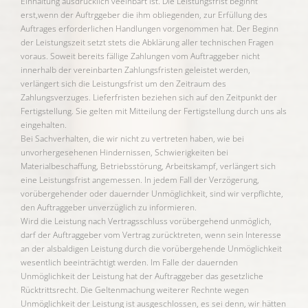
Einhaltung ausdrücklich veeinbart ist. Die Leistungsfrist beginnt
erst,wenn der Auftrggeber die ihm obliegenden, zur Erfüllung des
Auftrages erforderlichen Handlungen vorgenommen hat. Der Beginn
der Leistungszeit setzt stets die Abklärung aller technischen Fragen
voraus. Soweit bereits fällige Zahlungen vom Auftraggeber nicht
innerhalb der vereinbarten Zahlungsfristen geleistet werden,
verlängert sich die Leistungsfrist um den Zeitraum des
Zahlungsverzuges. Lieferfristen beziehen sich auf den Zeitpunkt der
Fertigstellung. Sie gelten mit Mitteilung der Fertigstellung durch uns als
eingehalten.
Bei Sachverhalten, die wir nicht zu vertreten haben, wie bei
unvorhergesehenen Hindernissen, Schwierigkeiten bei
Materialbeschaffung, Betriebsstörung, Arbeitskampf, verlängert sich
eine Leistungsfrist angemessen. In jedem Fall der Verzögerung,
vorübergehender oder dauernder Unmöglichkeit, sind wir verpflichte,
den Auftraggeber unverzüglich zu informieren.
Wird die Leistung nach Vertragsschluss vorübergehend unmöglich,
darf der Auftraggeber vom Vertrag zurücktreten, wenn sein Interesse
an der alsbaldigen Leistung durch die vorübergehende Unmöglichkeit
wesentlich beeinträchtigt werden. Im Falle der dauernden
Unmöglichkeit der Leistung hat der Auftraggeber das gesetzliche
Rücktrittsrecht. Die Geltenmachung weiterer Rechnte wegen
Unmöglichkeit der Leistung ist ausgeschlossen, es sei denn, wir hätten